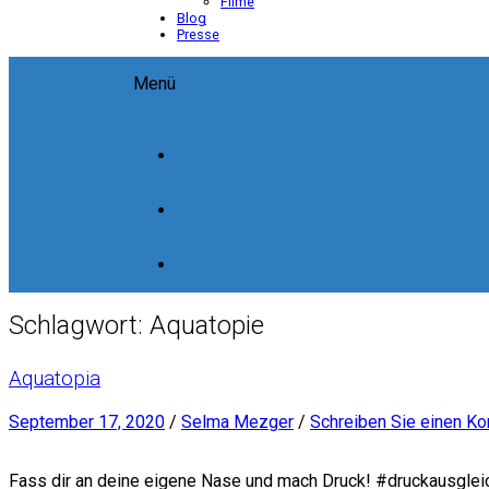
Filme
Blog
Presse
Menü
Schlagwort:
Aquatopie
Aquatopia
September 17, 2020
/
Selma Mezger
/
Schreiben Sie einen K
Fass dir an deine eigene Nase und mach Druck! #druckausglei